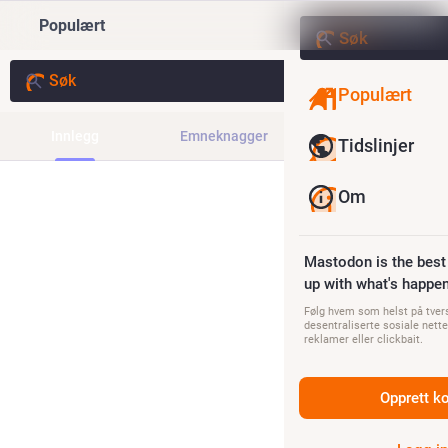
Populært
Populært
Innlegg
Emneknagger
Nyheter
Tidslinjer
Om
Mastodon is the best
up with what's happen
Følg hvem som helst på tvers
desentraliserte sosiale nette
reklamer eller clickbait.
Opprett k